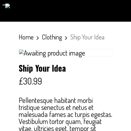
Skip
to
main
content
Home
Clothing
Ship Your Idea
Ship Your Idea
£
30.99
Pellentesque habitant morbi
tristique senectus et netus et
malesuada fames ac turpis egestas.
Vestibulum tortor quam, feugiat
vitae, ultricies eget, tempor sit