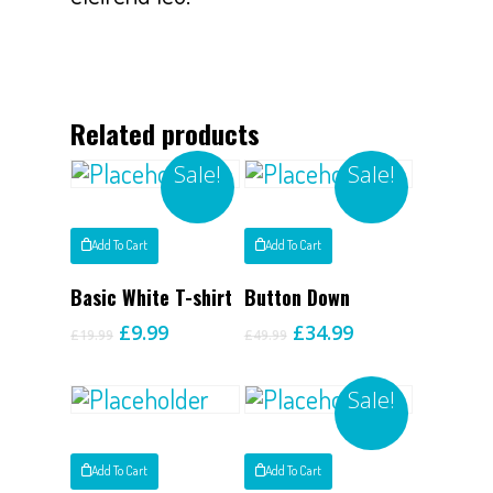
Related products
Sale!
Sale!
Add To Cart
Add To Cart
Basic White T-shirt
Button Down
£
9.99
£
34.99
£
19.99
£
49.99
Sale!
Add To Cart
Add To Cart